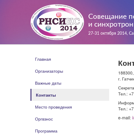
Совещание п
и синхротрон
27-31 октября 2014, С
Главная
Кон
Организаторы
188300,
г. Гатч
Важные даты
Секрет
Тел.: +7
Контакты
Информ
Место проведения
Тел.: +7
e-mail:
Оргвзнос
Программа